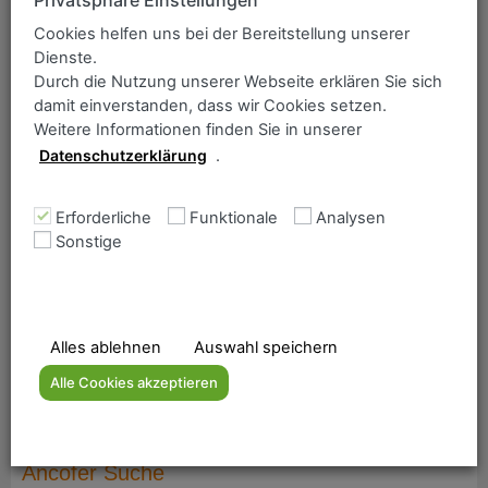
Cookies helfen uns bei der Bereitstellung unserer
S460NL
Dienste.
Durch die Nutzung unserer Webseite erklären Sie sich
damit einverstanden, dass wir Cookies setzen.
P460NL2
Weitere Informationen finden Sie in unserer
Datenschutzerklärung
.
P355NL2
Erforderliche
Funktionale
Analysen
Sonstige
Verschleiß- und hochfeste Bleche
RAEX® 400
Alles ablehnen
Auswahl speichern
Alle Cookies akzeptieren
Ancofer Suche