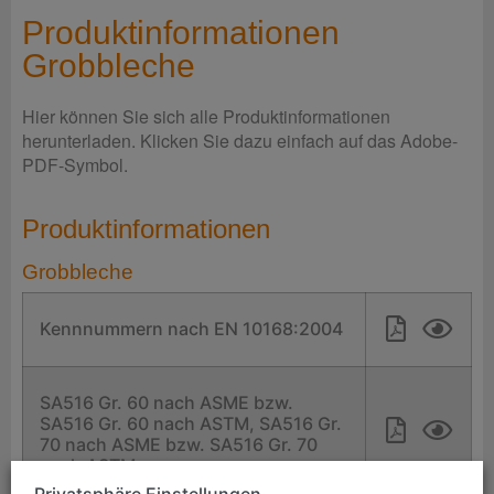
Produktinformationen
Grobbleche
Hier können Sie sich alle Produktinformationen
herunterladen. Klicken Sie dazu einfach auf das Adobe-
PDF-Symbol.
Produktinformationen
Grobbleche
Kennnummern nach EN 10168:2004
SA516 Gr. 60 nach ASME bzw.
SA516 Gr. 60 nach ASTM, SA516 Gr.
70 nach ASME bzw. SA516 Gr. 70
nach ASTM
Privatsphäre Einstellungen