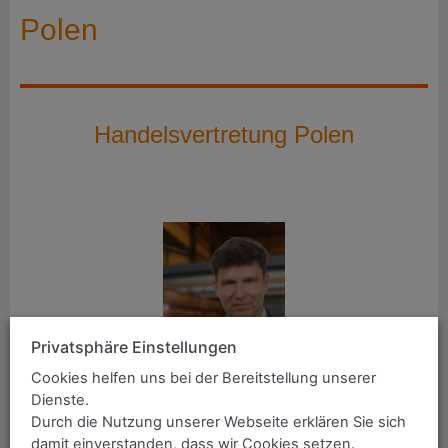
Polen
Handelsvertretung Polen
Privatsphäre Einstellungen
Cookies helfen uns bei der Bereitstellung unserer
Dienste.
MAKROSTAL
Durch die Nutzung unserer Webseite erklären Sie sich
Fryderyk Tyburczy
damit einverstanden, dass wir Cookies setzen.