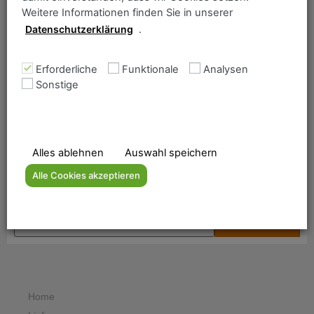
ul. Droga Jeziorna 8
Weitere Informationen finden Sie in unserer
PL 86-300 Grudziądz
Datenschutzerklärung
.
Polen
Erforderliche
Funktionale
Analysen
Telefon +48 500 021 175
Sonstige
Telefon +48 509 960 436
Email fryderyk.tyburczy@makrostal.eu
Alles ablehnen
Auswahl speichern
Ancofer Suche
Alle Cookies akzeptieren
Bitte geben Sie einen Suchbegriff ein:
Home