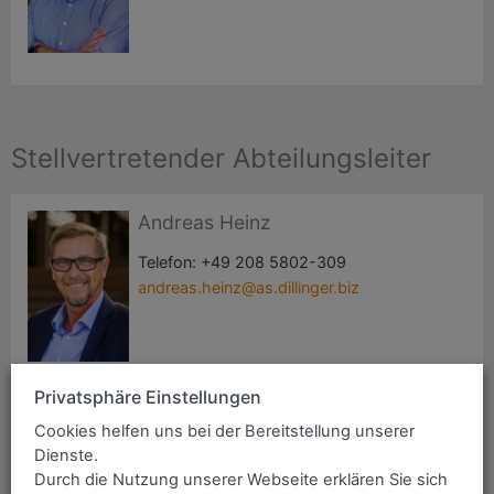
Stellvertretender Abteilungsleiter
Andreas Heinz
Telefon:
+49 208 5802-309
andreas.heinz@as.dillinger.biz
Privatsphäre Einstellungen
Cookies helfen uns bei der Bereitstellung unserer
Dienste.
Vertrieb Innendienst Mülheim
Durch die Nutzung unserer Webseite erklären Sie sich