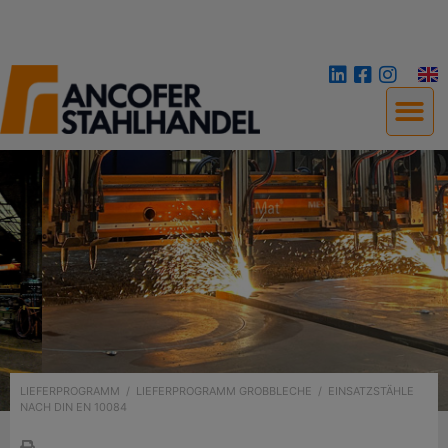
LIEFERPROGRAMM
/
LIEFERPROGRAMM GROBBLECHE
/
EINSATZSTÄHLE
NACH DIN EN 10084