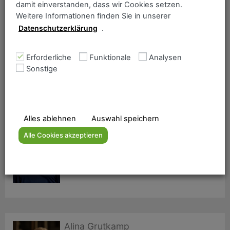
damit einverstanden, dass wir Cookies setzen.
Weitere Informationen finden Sie in unserer
Michael Feldhoff
Datenschutzerklärung
.
Telefon:
+49 208 5802-232
michael.feldhoff@as.dillinger.biz
Erforderliche
Funktionale
Analysen
Sonstige
Alles ablehnen
Auswahl speichern
Silvia Lesch
Alle Cookies akzeptieren
Telefon:
+49 208 5802-237
silvia.lesch@as.dillinger.biz
Alina Grutkamp