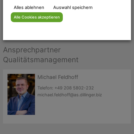
Ancofer Suche
Bitte geben Sie einen Suchbegriff ein:
Alles ablehnen
Auswahl speichern
Alle Cookies akzeptieren
Ansprechpartner
Qualitätsmanagement
Michael Feldhoff
Telefon:
+49 208 5802-232
michael.feldhoff@as.dillinger.biz