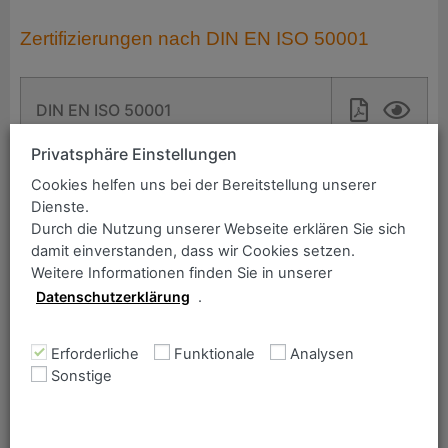
Zertifizierungen nach DIN EN ISO 50001
DIN EN ISO 50001
Privatsphäre Einstellungen
Cookies helfen uns bei der Bereitstellung unserer
Weitere Zertifikate
Dienste.
Durch die Nutzung unserer Webseite erklären Sie sich
damit einverstanden, dass wir Cookies setzen.
TÜV Nord Umstempelvereinbarung
Weitere Informationen finden Sie in unserer
Datenschutzerklärung
.
TÜV Süd Umstempelbescheinigung
Erforderliche
Funktionale
Analysen
Sonstige