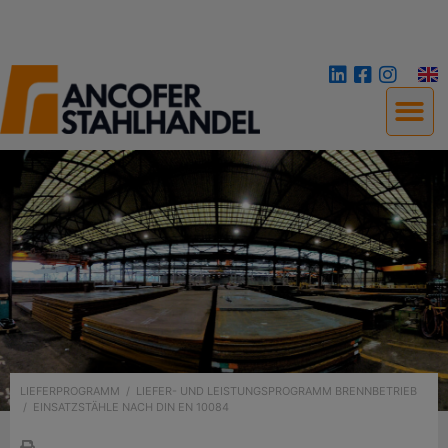
LIEFERPROGRAMM
/
LIEFER- UND LEISTUNGSPROGRAMM BRENNBETRIEB
/
EINSATZSTÄHLE NACH DIN EN 10084