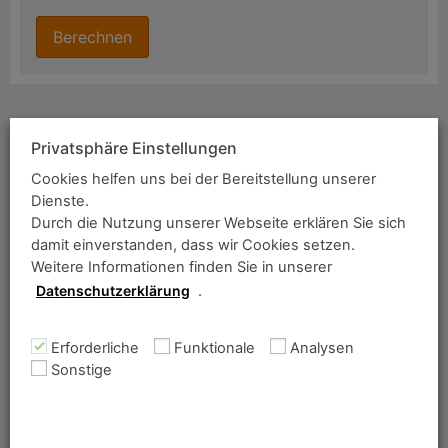
ANCOFER Suche
Privatsphäre Einstellungen
Bitte geben Sie einen Suchbegriff ein:
Cookies helfen uns bei der Bereitstellung unserer
Dienste.
Durch die Nutzung unserer Webseite erklären Sie sich
damit einverstanden, dass wir Cookies setzen.
Weitere Informationen finden Sie in unserer
Datenschutzerklärung
.
Abteilungsleiter Brennzuschnitte
Erforderliche
Funktionale
Analysen
Lars Kerlin
Sonstige
Telefon:
+49 208 5802-227
lars.kerlin@as.dillinger.biz