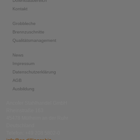
Downloadbereich
Kontakt
Grobbleche
Brennzuschnitte
Qualitätsmanagement
News
Impressum
Datenschutzerklärung
AGB
Ausbildung
Ancofer Stahlhandel GmbH
Rheinstraße 163
45478 Mülheim an der Ruhr
Deutschland
Telefon: +49 208 5802-0