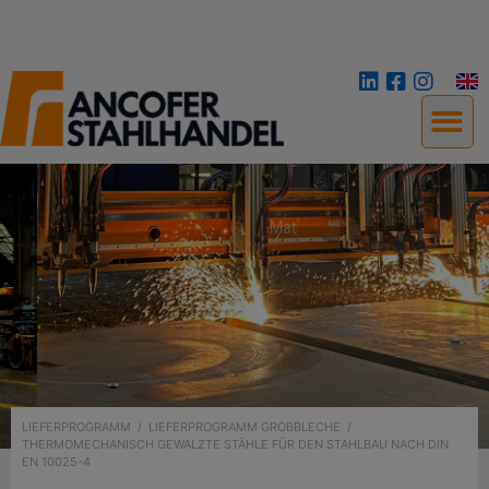
LIEFERPROGRAMM
/
LIEFERPROGRAMM GROBBLECHE
/
THERMOMECHANISCH GEWALZTE STÄHLE FÜR DEN STAHLBAU NACH DIN
EN 10025-4