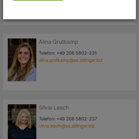
Alina Grutkamp
Telefon:
+49 208 5802-231
alina.grutkamp@as.dillinger.biz
Silvia Lesch
Telefon:
+49 208 5802-237
silvia.lesch@as.dillinger.biz