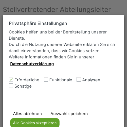
Stellvertretender Abteilungsleiter
Privatsphäre Einstellungen
Andreas Heinz
Cookies helfen uns bei der Bereitstellung unserer
Telefon:
+49 208 5802-309
Dienste.
andreas.heinz@as.dillinger.biz
Durch die Nutzung unserer Webseite erklären Sie sich
damit einverstanden, dass wir Cookies setzen.
Weitere Informationen finden Sie in unserer
Datenschutzerklärung
.
Erforderliche
Funktionale
Analysen
Sonstige
Vertrieb Innendienst Mülheim
Michael Feldhoff
Alles ablehnen
Auswahl speichern
Telefon:
+49 208 5802-232
michael.feldhoff@as.dillinger.biz
Alle Cookies akzeptieren