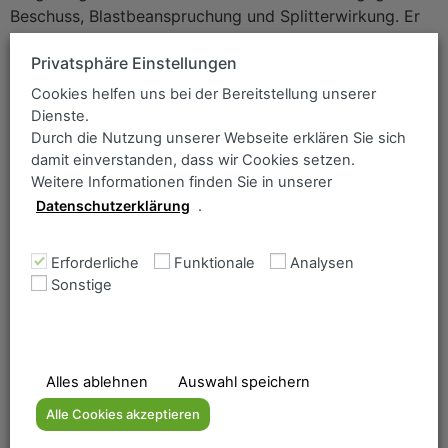
Beschuss, Blastbeanspruchung und Splitterwirkung. Er
wird
Privatsphäre Einstellungen
DIFENDER 300
Cookies helfen uns bei der Bereitstellung unserer
DIFENDER 300 ist ein legierter, mit hervorragender
Dienste.
Durch die Nutzung unserer Webseite erklären Sie sich
Zähigkeit ausgestatteter Vergütungsstahl mit
damit einverstanden, dass wir Cookies setzen.
besonderem Widerstand gegen Blastbeanspruchung und
Weitere Informationen finden Sie in unserer
S
Datenschutzerklärung
.
DIFENDER 270
DIFENDER 270 ist ein legierter, mit hervorragender
Erforderliche
Funktionale
Analysen
Sonstige
Zähigkeit ausgestatteter Vergütungsstahl mit
besonderem Widerstand gegen Blastbeanspruchung und
S
DIFENDER 350
Alles ablehnen
Auswahl speichern
DIFENDER 350 ist ein legierter, mit hervorragender
Alle Cookies akzeptieren
Zähigkeit ausgestatteter Vergütungsstahl mit