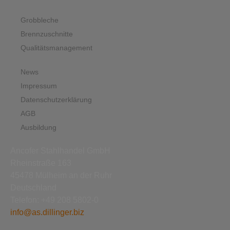
Grobbleche
Brennzuschnitte
Qualitätsmanagement
News
Impressum
Datenschutzerklärung
AGB
Ausbildung
Ancofer Stahlhandel GmbH
Rheinstraße 163
45478 Mülheim an der Ruhr
Deutschland
Telefon: +49 208 5802-0
info@as.dillinger.biz