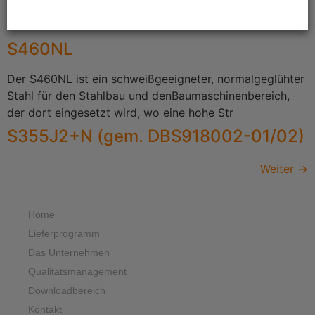
besonderem Widerstand gegen Blastbeanspruchung und
S
S460NL
Der S460NL ist ein schweißgeeigneter, normalgeglühter
Stahl für den Stahlbau und denBaumaschinenbereich,
der dort eingesetzt wird, wo eine hohe Str
S355J2+N (gem. DBS918002-01/02)
Weiter
→
Home
Lieferprogramm
Das Unternehmen
Qualitätsmanagement
Downloadbereich
Kontakt