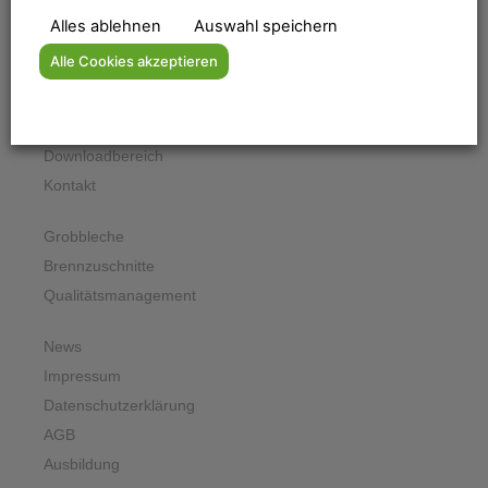
Alles ablehnen
Auswahl speichern
Home
Alle Cookies akzeptieren
Lieferprogramm
Das Unternehmen
Qualitätsmanagement
Downloadbereich
Kontakt
Grobbleche
Brennzuschnitte
Qualitätsmanagement
News
Impressum
Datenschutzerklärung
AGB
Ausbildung