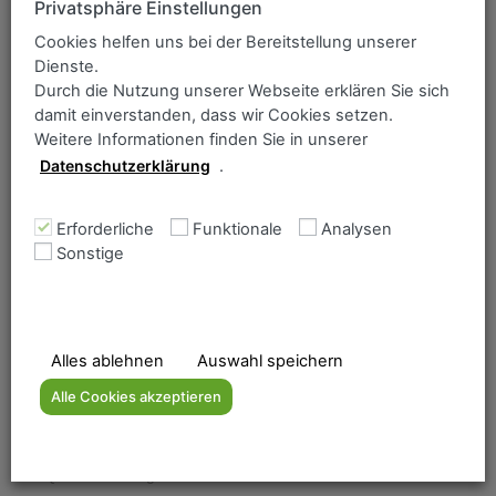
Privatsphäre Einstellungen
Cookies helfen uns bei der Bereitstellung unserer
Dienste.
Durch die Nutzung unserer Webseite erklären Sie sich
damit einverstanden, dass wir Cookies setzen.
Weitere Informationen finden Sie in unserer
Datenschutzerklärung
.
Home
Erforderliche
Funktionale
Analysen
Lieferprogramm
Sonstige
Das Unternehmen
Qualitätsmanagement
Downloadbereich
Alles ablehnen
Auswahl speichern
Kontakt
Alle Cookies akzeptieren
Grobbleche
Brennzuschnitte
Qualitätsmanagement