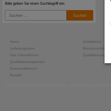
Bitte geben Sie einen Suchbegriff ein:
Home
Grobbleche
Lieferprogramm
Brennzuschnitte
Das Unternehmen
Qualitätsmanage
Qualitätsmanagement
Downloadbereich
Kontakt
© 2026 Ancofer Stahlhandel GmbH – Alle Rechte vorbehalt