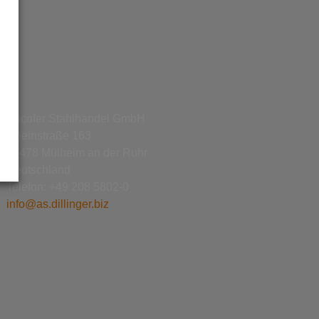
Ancofer Stahlhandel GmbH
Rheinstraße 163
45478 Mülheim an der Ruhr
Deutschland
Telefon: +49 208 5802-0
info@as.dillinger.biz