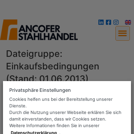
Dateigruppe:
Einkaufsbedingungen
(Stand: 01.06.2013)
Privatsphäre Einstellungen
Cookies helfen uns bei der Bereitstellung unserer
Home
Dienste.
Lieferprogramm
Durch die Nutzung unserer Webseite erklären Sie sich
Das Unternehmen
damit einverstanden, dass wir Cookies setzen.
Qualitätsmanagement
Weitere Informationen finden Sie in unserer
Downloadbereich
Datenschutzerklärung
.