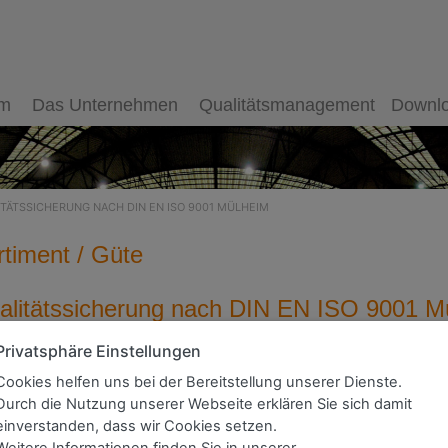
mm
Das Unternehmen
Qualitätsmanagement
Downlo
ITÄTSSICHERUNG NACH DIN EN ISO 9001 MÜLHEIM
rtiment / Güte
alitätssicherung nach DIN EN ISO 9001 M
Privatsphäre Einstellungen
Cookies helfen uns bei der Bereitstellung unserer Dienste.
Durch die Nutzung unserer Webseite erklären Sie sich damit
einverstanden, dass wir Cookies setzen.