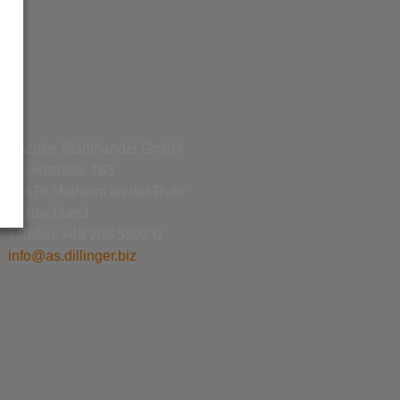
Ancofer Stahlhandel GmbH
Rheinstraße 163
45478 Mülheim an der Ruhr
Deutschland
Telefon: +49 208 5802-0
info@as.dillinger.biz