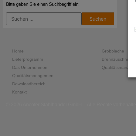
Bitte geben Sie einen Suchbegriff ein:
Home
Grobbleche
Lieferprogramm
Brennzuschnitte
Das Unternehmen
Qualitätsmanage
Qualitätsmanagement
Downloadbereich
Kontakt
© 2026 Ancofer Stahlhandel GmbH – Alle Rechte vorbehalt