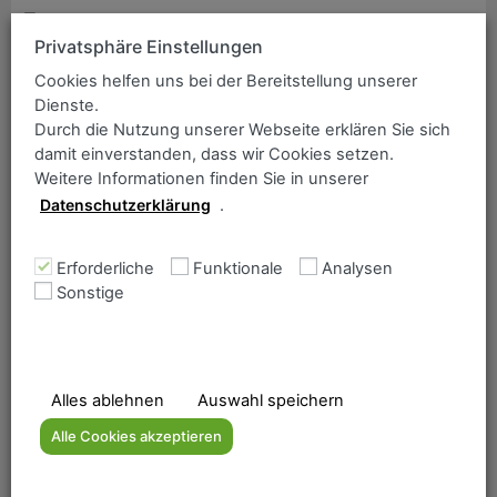
ANCOFER Suche
Bitte geben Sie einen Suchbegriff ein:
Privatsphäre Einstellungen
Sortiment / Güte
Cookies helfen uns bei der Bereitstellung unserer
Dienste.
DILLIDUR „Verarbeitungshinweise
Durch die Nutzung unserer Webseite erklären Sie sich
Schweißen“
damit einverstanden, dass wir Cookies setzen.
Weitere Informationen finden Sie in unserer
Datenschutzerklärung
.
Erforderliche
Funktionale
Analysen
Home
Sonstige
Lieferprogramm
Das Unternehmen
Qualitätsmanagement
Alles ablehnen
Auswahl speichern
Downloadbereich
Alle Cookies akzeptieren
Kontakt
Grobbleche