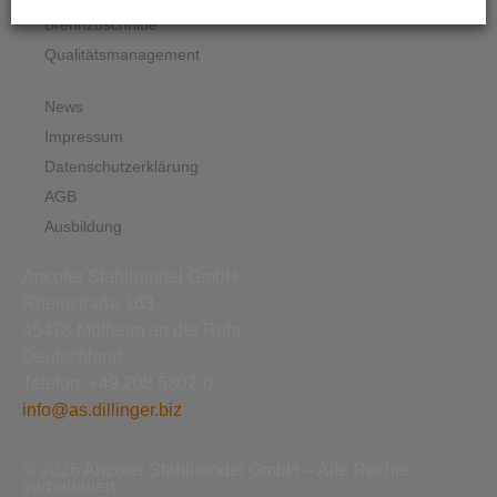
Brennzuschnitte
Qualitätsmanagement
News
Impressum
Datenschutzerklärung
AGB
Ausbildung
Ancofer Stahlhandel GmbH
Rheinstraße 163
45478 Mülheim an der Ruhr
Deutschland
Telefon: +49 208 5802-0
info@as.dillinger.biz
© 2026 Ancofer Stahlhandel GmbH – Alle Rechte
vorbehalten