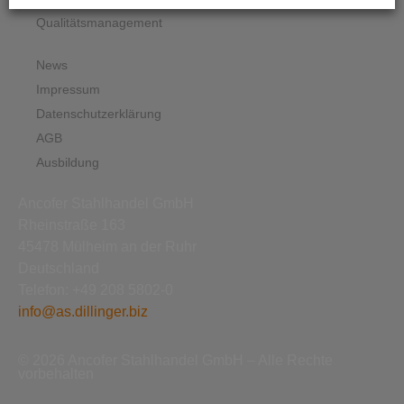
Qualitätsmanagement
News
Impressum
Datenschutzerklärung
AGB
Ausbildung
Ancofer Stahlhandel GmbH
Rheinstraße 163
45478 Mülheim an der Ruhr
Deutschland
Telefon: +49 208 5802-0
info@as.dillinger.biz
© 2026 Ancofer Stahlhandel GmbH – Alle Rechte
vorbehalten