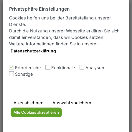
ANCOFER Suche
Privatsphäre Einstellungen
Bitte geben Sie einen Suchbegriff ein:
Sortiment / Güte
Cookies helfen uns bei der Bereitstellung unserer
Dienste.
Durch die Nutzung unserer Webseite erklären Sie sich
DILLIDUR „Eigenschaften“
damit einverstanden, dass wir Cookies setzen.
Weitere Informationen finden Sie in unserer
Datenschutzerklärung
.
Erforderliche
Funktionale
Analysen
Home
Sonstige
Lieferprogramm
Das Unternehmen
Qualitätsmanagement
Downloadbereich
Alles ablehnen
Auswahl speichern
Kontakt
Alle Cookies akzeptieren
Grobbleche
Brennzuschnitte