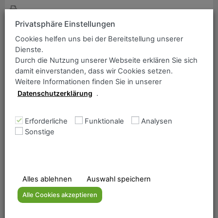
ANCOFER Suche
Bitte geben Sie einen Suchbegriff ein:
Privatsphäre Einstellungen
Sortiment / Güte
Cookies helfen uns bei der Bereitstellung unserer
Dienste.
DILLIDUR 550 (ca. 550 HB)
Durch die Nutzung unserer Webseite erklären Sie sich
damit einverstanden, dass wir Cookies setzen.
Weitere Informationen finden Sie in unserer
Datenschutzerklärung
.
gem. DH-Werkstoffblatt (Ausgabe Oktober 2023)
Erforderliche
Funktionale
Analysen
Sonstige
Home
Lieferprogramm
Das Unternehmen
Qualitätsmanagement
Alles ablehnen
Auswahl speichern
Downloadbereich
Alle Cookies akzeptieren
Kontakt