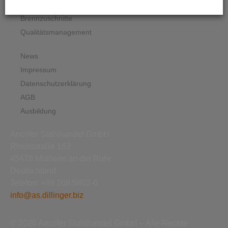
Grobbleche
Brennzuschnitte
Qualitätsmanagement
News
Impressum
Datenschutzerklärung
AGB
Ausbildung
Ancofer Stahlhandel GmbH
Rheinstraße 163
45478 Mülheim an der Ruhr
Deutschland
Telefon: +49 208 5802-0
info@as.dillinger.biz
© 2026 Ancofer Stahlhandel GmbH – Alle Rechte