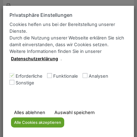
ANCOFER Suche
Bitte geben Sie einen Suchbegriff ein:
Privatsphäre Einstellungen
Sortiment / Güte
Cookies helfen uns bei der Bereitstellung unserer
Dienste.
DILLIDUR 400 (ca. 400 HB)
Durch die Nutzung unserer Webseite erklären Sie sich
damit einverstanden, dass wir Cookies setzen.
Weitere Informationen finden Sie in unserer
Datenschutzerklärung
.
gem. DH-Werkstoffblatt 1.8715 (Ausgabe Oktober 2023)
Erforderliche
Funktionale
Analysen
Sonstige
Home
Lieferprogramm
Das Unternehmen
Qualitätsmanagement
Alles ablehnen
Auswahl speichern
Downloadbereich
Alle Cookies akzeptieren
Kontakt