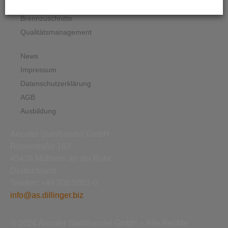
Grobbleche
Brennzuschnitte
Qualitätsmanagement
News
Impressum
Datenschutzerklärung
AGB
Ausbildung
Ancofer Stahlhandel GmbH
Rheinstraße 163
45478 Mülheim an der Ruhr
Deutschland
Telefon: +49 208 5802-0
info@as.dillinger.biz
© 2026 Ancofer Stahlhandel GmbH – Alle Rechte