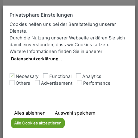
ANCOFER Search
Simply enter the item you wish to find:
Privatsphäre Einstellungen
News
Cookies helfen uns bei der Bereitstellung unserer
Dienste.
Trainee at Ancofer
Durch die Nutzung unserer Webseite erklären Sie sich
damit einverstanden, dass wir Cookies setzen.
Weitere Informationen finden Sie in unserer
18.03.2020
Ancofer News
Datenschutzerklärung
.
Here you get to our new website “
Training at Ancofe
r“
Necessary
Functional
Analytics
Others
Advertisement
Performance
Home
The Ancofer range
Alles ablehnen
Auswahl speichern
Company
Downloads
Alle Cookies akzeptieren
Contact form Mülheim