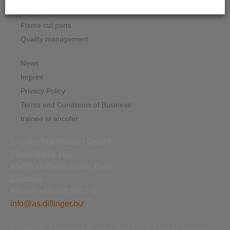
Heavy plate
Flame cut parts
Quality management
News
Imprint
Privacy Policy
Terms and Conditions of Business
trainee at ancofer
Ancofer Stahlhandel GmbH
Rheinstraße 163
45478 Mülheim an der Ruhr
Germany
Phone: +49 208 5802-0
info@as.dillinger.biz