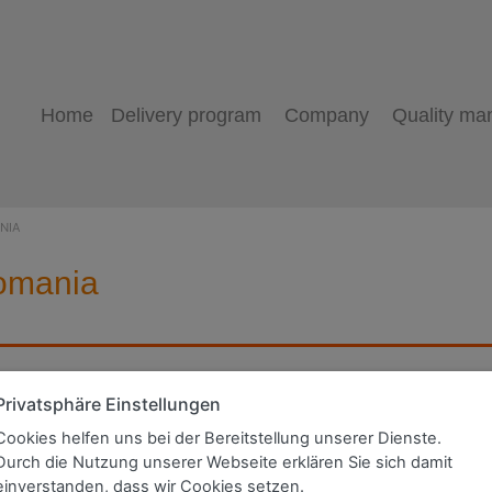
Home
Delivery program
Company
Quality m
NIA
omania
Sales Representative R
Privatsphäre Einstellungen
Cookies helfen uns bei der Bereitstellung unserer Dienste.
Durch die Nutzung unserer Webseite erklären Sie sich damit
einverstanden, dass wir Cookies setzen.