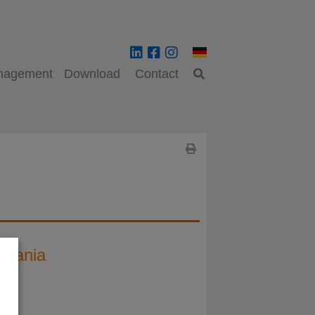
anagement
Download
Contact
omania