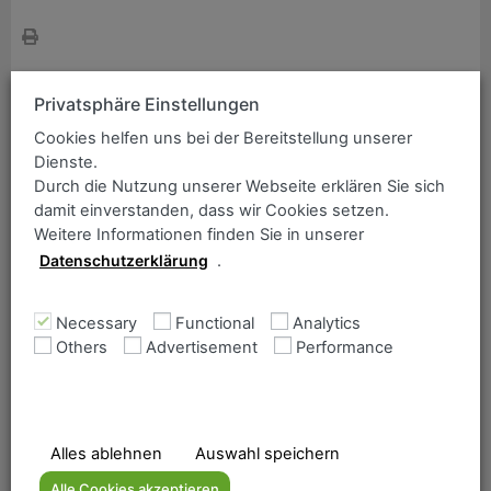
ANCOFER Search
Simply enter the item you wish to find:
Assortment / Grade
Privatsphäre Einstellungen
DIFENDER 500
Cookies helfen uns bei der Bereitstellung unserer
Dienste.
Durch die Nutzung unserer Webseite erklären Sie sich
damit einverstanden, dass wir Cookies setzen.
DIFENDER 500
is an alloyed, high strength quenched
Weitere Informationen finden Sie in unserer
and tempered steel with a resistance against bullet and
Datenschutzerklärung
.
fragments impacts and the effects of blast. It is preferably
used for light weight armoured vehicles. Due to its
Necessary
Functional
Analytics
performance the steel is used by the customers for civil
Others
Advertisement
Performance
and military protection systems.
Home
Alles ablehnen
Auswahl speichern
The Ancofer range
Alle Cookies akzeptieren