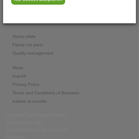
Company
Downloads
Contact form Mülheim
Heavy plate
Flame cut parts
Quality management
News
Imprint
Privacy Policy
Terms and Conditions of Business
trainee at ancofer
Ancofer Stahlhandel GmbH
Rheinstraße 163
45478 Mülheim an der Ruhr
Germany