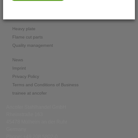
Downloads
Contact form Mülheim
Heavy plate
Flame cut parts
Quality management
News
Imprint
Privacy Policy
Terms and Conditions of Business
trainee at ancofer
Ancofer Stahlhandel GmbH
Rheinstraße 163
45478 Mülheim an der Ruhr
Germany
Phone: +49 208 5802-0