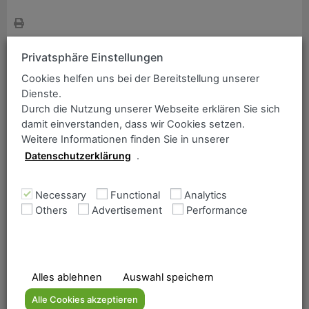
ANCOFER Search
Simply enter the item you wish to find:
Assortment / Grade
Privatsphäre Einstellungen
Cookies helfen uns bei der Bereitstellung unserer
42CrMo4
Dienste.
Durch die Nutzung unserer Webseite erklären Sie sich
damit einverstanden, dass wir Cookies setzen.
Weitere Informationen finden Sie in unserer
Flat products made of quenched and tempered steels –
Datenschutzerklärung
.
Technical delivery conditions according to EN 10083-3
Part 3
Alloy steels for mechanical and vehicle engineering
Necessary
Functional
Analytics
Others
Advertisement
Performance
Limit dimensions according to EN 10029
Home
Alles ablehnen
Auswahl speichern
The Ancofer range
Alle Cookies akzeptieren
Company