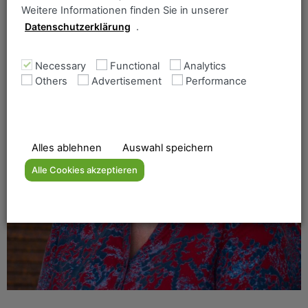
Weitere Informationen finden Sie in unserer
Datenschutzerklärung
.
Daniela Demtröder
Necessary
Functional
Analytics
Others
Advertisement
Performance
Alles ablehnen
Auswahl speichern
Alle Cookies akzeptieren