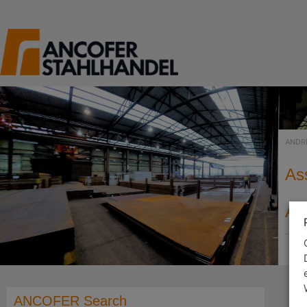
ANDR
As
An
ANCOFER Search