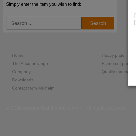
Simply enter the item you wish to find:
Home
Heavy plate
The Ancofer range
Flame cut parts
Company
Quality managem
Downloads
Contact form Mülheim
© 2026 Ancofer Stahlhandel GmbH – All rights reserved