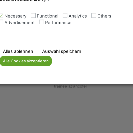
Necessary
Functional
Analytics
Others
Advertisement
Performance
Alles ablehnen
Auswahl speichern
News
Alle Cookies akzeptieren
Imprint
ent
Privacy Policy
Terms and Conditions of Business
trainee at ancofer