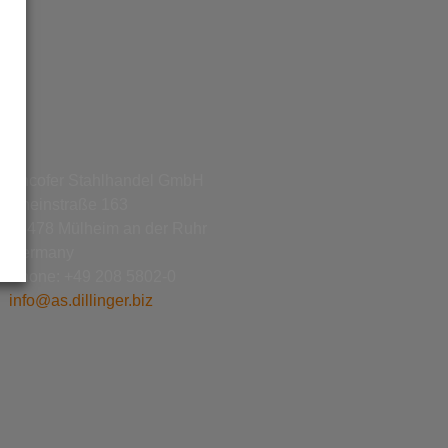
Ancofer Stahlhandel GmbH
Rheinstraße 163
45478 Mülheim an der Ruhr
Germany
Phone: +49 208 5802-0
info@as.dillinger.biz