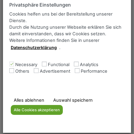
ANCOFER Search
Privatsphäre Einstellungen
Simply enter the item you wish to find:
Cookies helfen uns bei der Bereitstellung unserer
Dienste.
Assortment / Grade
Durch die Nutzung unserer Webseite erklären Sie sich
damit einverstanden, dass wir Cookies setzen.
Türkçe
Weitere Informationen finden Sie in unserer
Datenschutzerklärung
.
Necessary
Functional
Analytics
Others
Advertisement
Performance
Home
The Ancofer range
Company
Downloads
Alles ablehnen
Auswahl speichern
Contact form Mülheim
Alle Cookies akzeptieren
Heavy plate
Flame cut parts