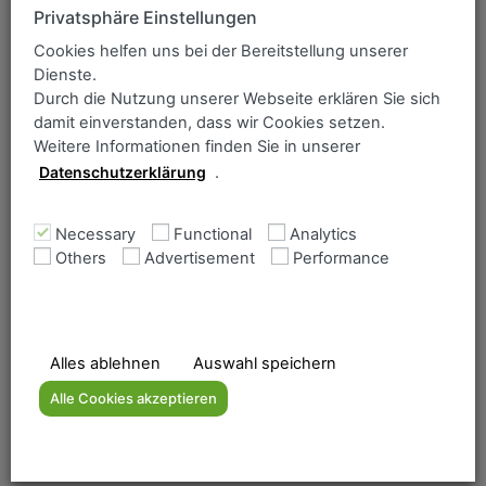
ANCOFER Search
Privatsphäre Einstellungen
Simply enter the item you wish to find:
Cookies helfen uns bei der Bereitstellung unserer
Dienste.
Assortment / Grade
Durch die Nutzung unserer Webseite erklären Sie sich
damit einverstanden, dass wir Cookies setzen.
Business partners letter
Weitere Informationen finden Sie in unserer
Datenschutzerklärung
.
Necessary
Functional
Analytics
Others
Advertisement
Performance
Home
The Ancofer range
Company
Downloads
Alles ablehnen
Auswahl speichern
Contact form Mülheim
Alle Cookies akzeptieren
Heavy plate
Flame cut parts